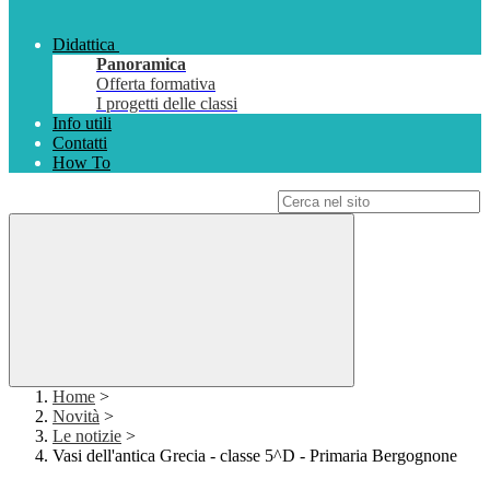
Didattica
Panoramica
Offerta formativa
I progetti delle classi
Info utili
Contatti
How To
Campo di ricerca per le pagine del sito
Home
>
Novità
>
Le notizie
>
Vasi dell'antica Grecia - classe 5^D - Primaria Bergognone