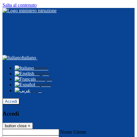
Salta al contenuto
Italiano
Italiano
English
Français
Español
عربى
Accedi
Accedi
button close
×
Nome Utente