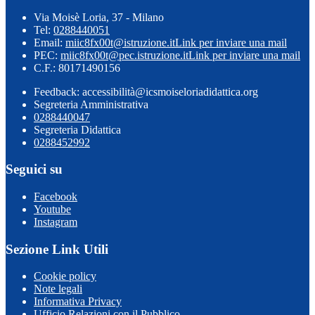
Via Moisè Loria, 37 - Milano
Tel:
0288440051
Email:
miic8fx00t@istruzione.it
Link per inviare una mail
PEC:
miic8fx00t@pec.istruzione.it
Link per inviare una mail
C.F.: 80171490156
Feedback: accessibilità@icsmoiseloriadidattica.org
Segreteria Amministrativa
0288440047
Segreteria Didattica
0288452992
Seguici su
Facebook
Youtube
Instagram
Sezione Link Utili
Cookie policy
Note legali
Informativa Privacy
Ufficio Relazioni con il Pubblico