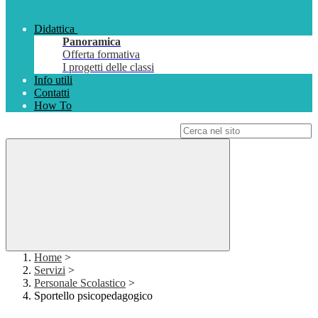
Didattica
Panoramica
Offerta formativa
I progetti delle classi
Info utili
Contatti
How To
Campo di ricerca per le pagine del sito
Home
>
Servizi
>
Personale Scolastico
>
Sportello psicopedagogico