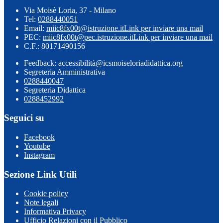
Via Moisè Loria, 37 - Milano
Tel:
0288440051
Email:
miic8fx00t@istruzione.it
Link per inviare una mail
PEC:
miic8fx00t@pec.istruzione.it
Link per inviare una mail
C.F.: 80171490156
Feedback: accessibilità@icsmoiseloriadidattica.org
Segreteria Amministrativa
0288440047
Segreteria Didattica
0288452992
Seguici su
Facebook
Youtube
Instagram
Sezione Link Utili
Cookie policy
Note legali
Informativa Privacy
Ufficio Relazioni con il Pubblico