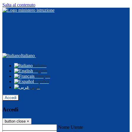
Salta al contenuto
Italiano
Italiano
English
Français
Español
عربى
Accedi
Accedi
button close
×
Nome Utente