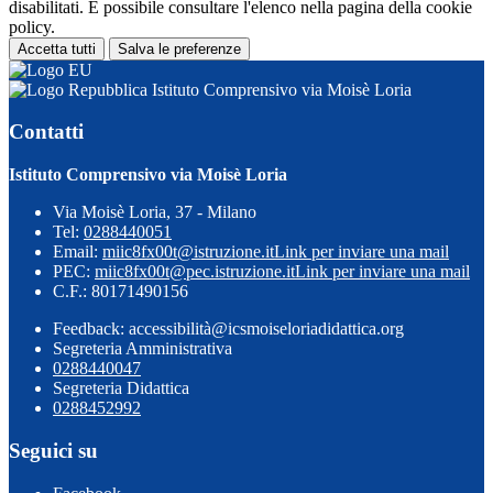
disabilitati. È possibile consultare l'elenco nella pagina della cookie
policy.
Accetta tutti
Salva le preferenze
Istituto Comprensivo via Moisè Loria
Contatti
Istituto Comprensivo via Moisè Loria
Via Moisè Loria, 37 - Milano
Tel:
0288440051
Email:
miic8fx00t@istruzione.it
Link per inviare una mail
PEC:
miic8fx00t@pec.istruzione.it
Link per inviare una mail
C.F.: 80171490156
Feedback: accessibilità@icsmoiseloriadidattica.org
Segreteria Amministrativa
0288440047
Segreteria Didattica
0288452992
Seguici su