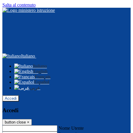
Salta al contenuto
Italiano
Italiano
English
Français
Español
عربى
Accedi
Accedi
button close
×
Nome Utente