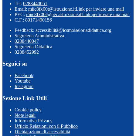
Tel:
0288440051
Email:
miic8fx00t@istruzione.it
Link per inviare una mail
PEC:
miic8fx00t@pec.istruzione.it
Link per inviare una mail
C.F.: 80171490156
Feedback: accessibilità@icsmoiseloriadidattica.org
Segreteria Amministrativa
0288440047
Segreteria Didattica
0288452992
Seguici su
Facebook
Youtube
Instagram
Sezione Link Utili
Cookie policy
Note legali
Informativa Privacy
Ufficio Relazioni con il Pubblico
Dichiarazione di accessibilità