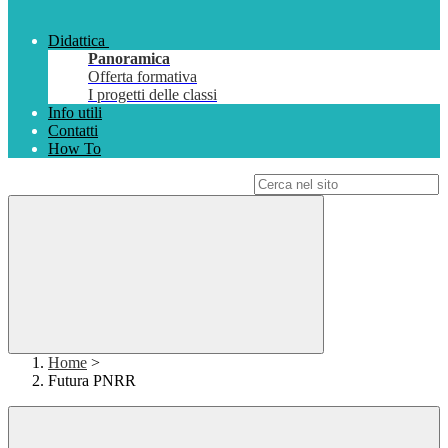
Didattica
Panoramica
Offerta formativa
I progetti delle classi
Info utili
Contatti
How To
Campo di ricerca per le pagine del sito
Home
>
Futura PNRR