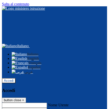
Salta al contenuto
Italiano
Italiano
English
Français
Español
عربى
Accedi
Accedi
button close
×
Nome Utente