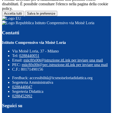
disabilitati. È possibile consultare l'elenco nella pagina della cookie
policy.
Accetta tutti
Salva le preferenze
Istituto Comprensivo via Moisè Loria
Contatti
Istituto Comprensivo via Moisè Loria
Via Moisè Loria, 37 - Milano
Tel:
0288440051
Email:
miic8fx00t@istruzione.it
Link per inviare una mail
PEC:
miic8fx00t@pec.istruzione.it
Link per inviare una mail
C.F.: 80171490156
Feedback: accessibilità@icsmoiseloriadidattica.org
Segreteria Amministrativa
0288440047
Segreteria Didattica
0288452992
Seguici su