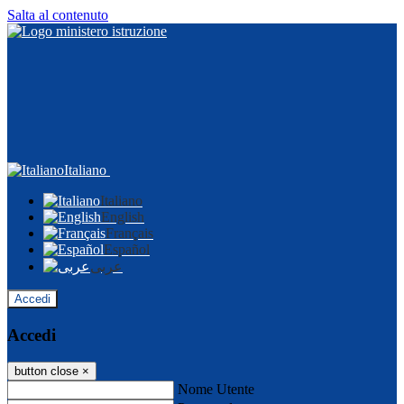
Salta al contenuto
Italiano
Italiano
English
Français
Español
عربى
Accedi
Accedi
button close
×
Nome Utente