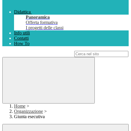
Didattica
Panoramica
Offerta formativa
I progetti delle classi
Info utili
Contatti
How To
Campo di ricerca per le pagine del sito
Home
>
Organizzazione
>
Giunta esecutiva