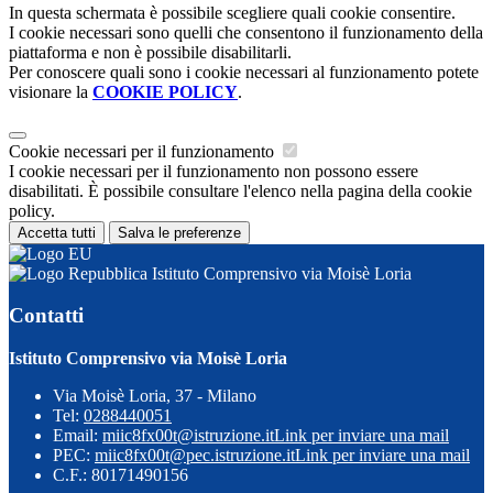
In questa schermata è possibile scegliere quali cookie consentire.
I cookie necessari sono quelli che consentono il funzionamento della
piattaforma e non è possibile disabilitarli.
Per conoscere quali sono i cookie necessari al funzionamento potete
visionare la
COOKIE POLICY
.
Cookie necessari per il funzionamento
I cookie necessari per il funzionamento non possono essere
disabilitati. È possibile consultare l'elenco nella pagina della cookie
policy.
Accetta tutti
Salva le preferenze
Istituto Comprensivo via Moisè Loria
Contatti
Istituto Comprensivo via Moisè Loria
Via Moisè Loria, 37 - Milano
Tel:
0288440051
Email:
miic8fx00t@istruzione.it
Link per inviare una mail
PEC:
miic8fx00t@pec.istruzione.it
Link per inviare una mail
C.F.: 80171490156