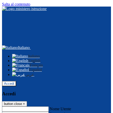
Salta al contenuto
Italiano
Italiano
English
Français
Español
عربى
Accedi
Accedi
button close
×
Nome Utente