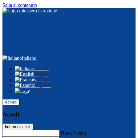
Salta al contenuto
Italiano
Italiano
English
Français
Español
عربى
Accedi
Accedi
button close
×
Nome Utente