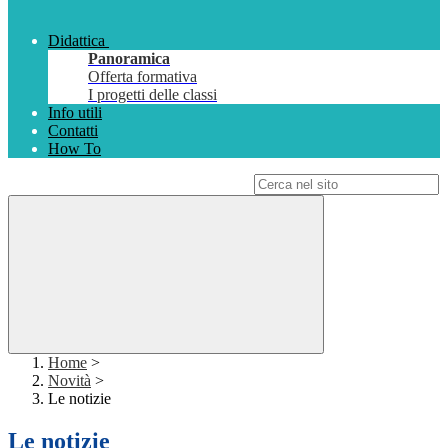
Didattica
Panoramica
Offerta formativa
I progetti delle classi
Info utili
Contatti
How To
Campo di ricerca per le pagine del sito
Home
>
Novità
>
Le notizie
Le notizie