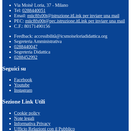
Via Moisè Loria, 37 - Milano
Tel:
0288440051
Email:
miic8fx00t@istruzione.it
Link per inviare una mail
PEC:
miic8fx00t@pec.istruzione.it
Link per inviare una mail
C.F.: 80171490156
Feedback: accessibilità@icsmoiseloriadidattica.org
Segreteria Amministrativa
0288440047
Segreteria Didattica
0288452992
Seguici su
Facebook
Youtube
Instagram
Sezione Link Utili
Cookie policy
Note legali
Informativa Privacy
Ufficio Relazioni con il Pubblico