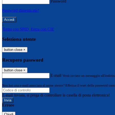
Password
Password dimenticata?
-
Entra con SPID
Entra con CIE
Seleziona utente
button close
×
Recupero password
button close
×
E-mail
Verrà inviato un messaggio all'indirizz
Non hai una e-mail associata al nome utente? Effettua il reset della password tram
E-mail inviata, si prega di controllare la casella di posta elettronica!
Errore
Chiudi