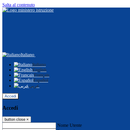
Salta al contenuto
Italiano
Italiano
English
Français
Español
عربى
Accedi
Accedi
button close
×
Nome Utente