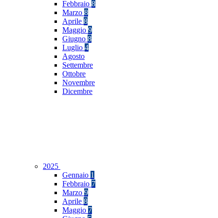
Febbraio
8
Marzo
8
Aprile
8
Maggio
9
Giugno
8
Luglio
4
Agosto
Settembre
Ottobre
Novembre
Dicembre
2025
Gennaio
1
Febbraio
7
Marzo
9
Aprile
8
Maggio
7