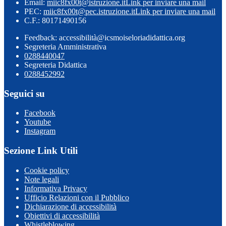
Email:
miic8fx00t@istruzione.it
Link per inviare una mail
PEC:
miic8fx00t@pec.istruzione.it
Link per inviare una mail
C.F.: 80171490156
Feedback: accessibilità@icsmoiseloriadidattica.org
Segreteria Amministrativa
0288440047
Segreteria Didattica
0288452992
Seguici su
Facebook
Youtube
Instagram
Sezione Link Utili
Cookie policy
Note legali
Informativa Privacy
Ufficio Relazioni con il Pubblico
Dichiarazione di accessibilità
Obiettivi di accessibilità
Whistleblowing