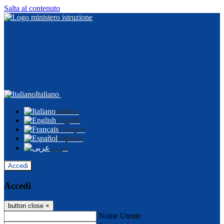
Salta al contenuto
Italiano
Italiano
English
Français
Español
عربى
Accedi
Accedi
button close
×
Nome Utente