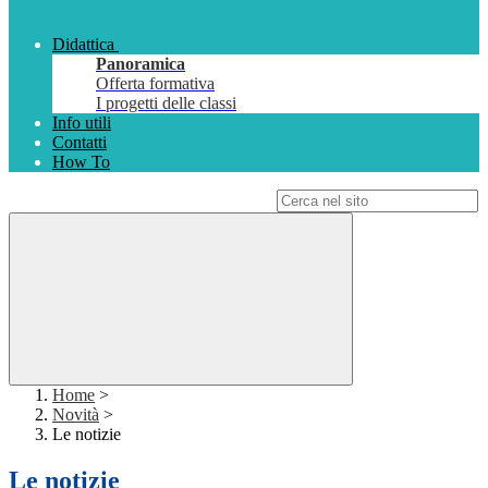
Didattica
Panoramica
Offerta formativa
I progetti delle classi
Info utili
Contatti
How To
Campo di ricerca per le pagine del sito
Home
>
Novità
>
Le notizie
Le notizie