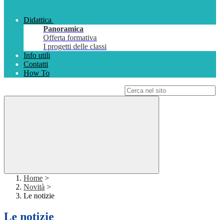
Didattica
Panoramica
Offerta formativa
I progetti delle classi
Info utili
Contatti
How To
Campo di ricerca per le pagine del sito
Home
>
Novità
>
Le notizie
Le notizie