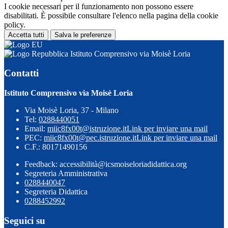
I cookie necessari per il funzionamento non possono essere
disabilitati. È possibile consultare l'elenco nella pagina della cookie
policy.
Accetta tutti
Salva le preferenze
Istituto Comprensivo via Moisè Loria
Contatti
Istituto Comprensivo via Moisè Loria
Via Moisè Loria, 37 - Milano
Tel:
0288440051
Email:
miic8fx00t@istruzione.it
Link per inviare una mail
PEC:
miic8fx00t@pec.istruzione.it
Link per inviare una mail
C.F.: 80171490156
Feedback: accessibilità@icsmoiseloriadidattica.org
Segreteria Amministrativa
0288440047
Segreteria Didattica
0288452992
Seguici su