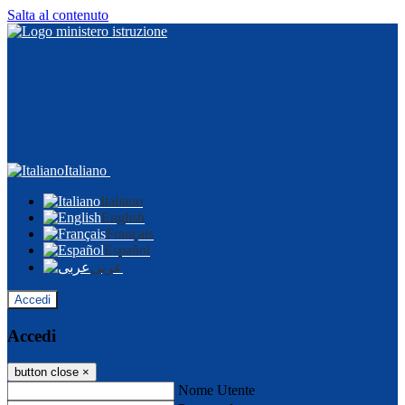
Salta al contenuto
Italiano
Italiano
English
Français
Español
عربى
Accedi
Accedi
button close
×
Nome Utente