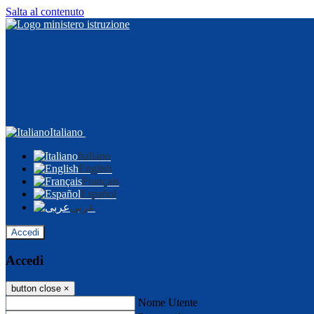
Salta al contenuto
Italiano
Italiano
English
Français
Español
عربى
Accedi
Accedi
button close
×
Nome Utente