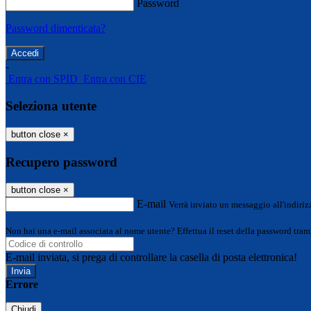
Password
Password dimenticata?
-
Entra con SPID
Entra con CIE
Seleziona utente
button close
×
Recupero password
button close
×
E-mail
Verrà inviato un messaggio all'indirizz
Non hai una e-mail associata al nome utente? Effettua il reset della password tram
E-mail inviata, si prega di controllare la casella di posta elettronica!
Errore
Chiudi