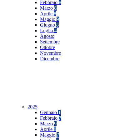
Febbraio
8
Marzo
8
Aprile
8
Maggio
9
Giugno
8
Luglio
4
Agosto
Settembre
Ottobre
Novembre
Dicembre
2025
Gennaio
1
Febbraio
7
Marzo
9
Aprile
8
Maggio
7