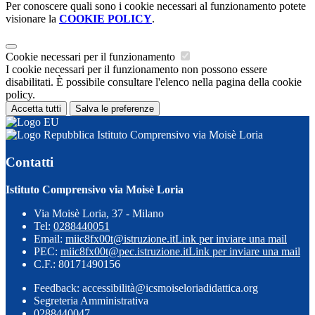
Per conoscere quali sono i cookie necessari al funzionamento potete
visionare la
COOKIE POLICY
.
Cookie necessari per il funzionamento
I cookie necessari per il funzionamento non possono essere
disabilitati. È possibile consultare l'elenco nella pagina della cookie
policy.
Accetta tutti
Salva le preferenze
Istituto Comprensivo via Moisè Loria
Contatti
Istituto Comprensivo via Moisè Loria
Via Moisè Loria, 37 - Milano
Tel:
0288440051
Email:
miic8fx00t@istruzione.it
Link per inviare una mail
PEC:
miic8fx00t@pec.istruzione.it
Link per inviare una mail
C.F.: 80171490156
Feedback: accessibilità@icsmoiseloriadidattica.org
Segreteria Amministrativa
0288440047