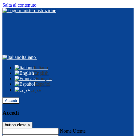
Salta al contenuto
Italiano
Italiano
English
Français
Español
عربى
Accedi
Accedi
button close
×
Nome Utente