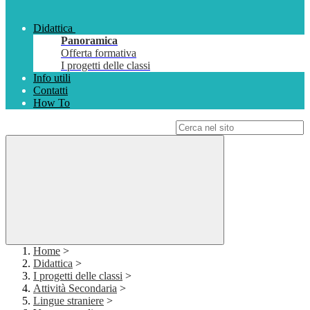
Didattica
Panoramica
Offerta formativa
I progetti delle classi
Info utili
Contatti
How To
Campo di ricerca per le pagine del sito
Home
>
Didattica
>
I progetti delle classi
>
Attività Secondaria
>
Lingue straniere
>