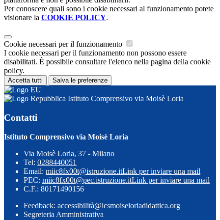
Per conoscere quali sono i cookie necessari al funzionamento potete
visionare la
COOKIE POLICY
.
Cookie necessari per il funzionamento
I cookie necessari per il funzionamento non possono essere
disabilitati. È possibile consultare l'elenco nella pagina della cookie
policy.
Accetta tutti
Salva le preferenze
Istituto Comprensivo via Moisè Loria
Contatti
Istituto Comprensivo via Moisè Loria
Via Moisè Loria, 37 - Milano
Tel:
0288440051
Email:
miic8fx00t@istruzione.it
Link per inviare una mail
PEC:
miic8fx00t@pec.istruzione.it
Link per inviare una mail
C.F.: 80171490156
Feedback: accessibilità@icsmoiseloriadidattica.org
Segreteria Amministrativa