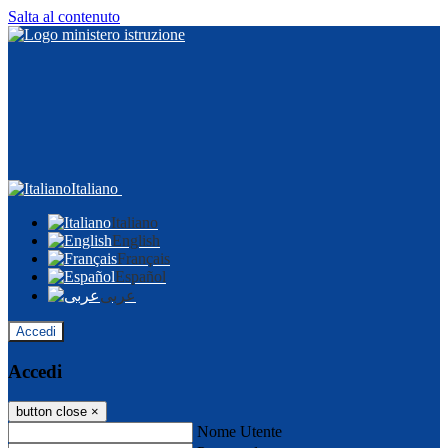
Salta al contenuto
Italiano
Italiano
English
Français
Español
عربى
Accedi
Accedi
button close
×
Nome Utente