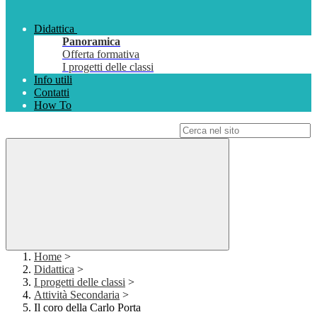
Didattica
Panoramica
Offerta formativa
I progetti delle classi
Info utili
Contatti
How To
Campo di ricerca per le pagine del sito
Home
>
Didattica
>
I progetti delle classi
>
Attività Secondaria
>
Il coro della Carlo Porta