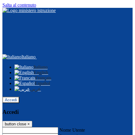
Salta al contenuto
Italiano
Italiano
English
Français
Español
عربى
Accedi
Accedi
button close
×
Nome Utente