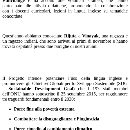
Educhange
e ha accolto due volontari stranieri, che hanno
partecipato alle attività didattiche, proponendo, in collaborazione
con i docenti curricolari, lezioni in lingua inglese su tematiche
concordate.
Quest’anno abbiamo conosciuto
Rijuta
e
Vinayak
, una ragazza e
un ragazzo indiani, che sono arrivati ai primi di novembre e hanno
trovato ospitalità presso due famiglie di nostri alunni.
Il Progetto intende potenziare l’uso della lingua inglese e
promuovere gli Obiettivi Globali per lo Sviluppo Sostenibile (SDG
=
Sustainable Development Goal
) che i 193 stati membri
dell’ONU hanno sottoscritto il 25 settembre 2015, per raggiungere
tre traguardi fondamentali entro il 2030:
Porre fine alla povertà estrema
Combattere la disuguaglianza e l’ingiustizia
Porre rimedio al cambiamento climatico