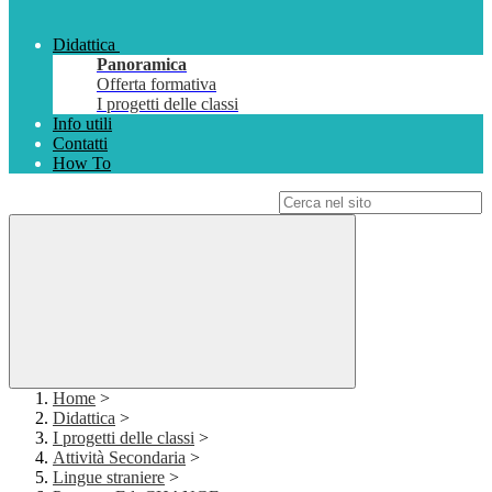
Didattica
Panoramica
Offerta formativa
I progetti delle classi
Info utili
Contatti
How To
Campo di ricerca per le pagine del sito
Home
>
Didattica
>
I progetti delle classi
>
Attività Secondaria
>
Lingue straniere
>